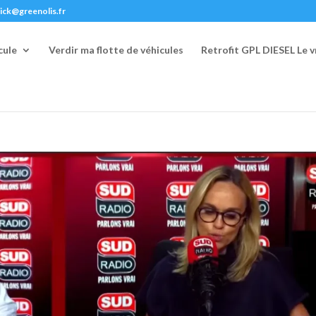
rick@greenolis.fr
cule
Verdir ma flotte de véhicules
Retrofit GPL DIESEL Le vr