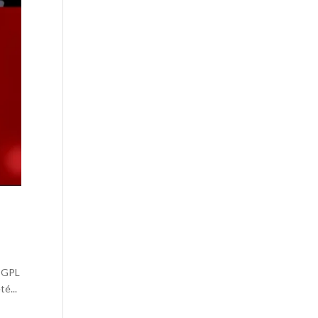
r GPL
é...