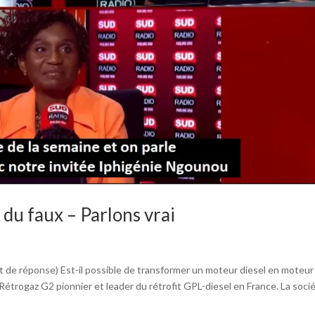
 du faux – Parlons vrai
oit de réponse) Est-il possible de transformer un moteur diesel en moteu
trogaz G2 pionnier et leader du rétrofit GPL-diesel en France. La sociét