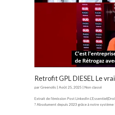
Retrofit GPL DIESEL Le vrai
par
Greenolis
|
Août 25, 2025
|
Non classé
Extrait de l'émission Post LinkedIn L’Essentiel(Dr
? Absolument depuis 2023 grâce à notre système Ré