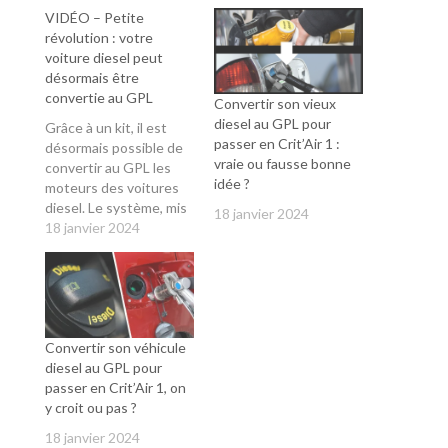
VIDÉO – Petite
révolution : votre
voiture diesel peut
désormais être
convertie au GPL
Convertir son vieux
diesel au GPL pour
Grâce à un kit, il est
passer en Crit’Air 1 :
désormais possible de
vraie ou fausse bonne
convertir au GPL les
idée ?
moteurs des voitures
diesel. Le système, mis
18 janvier 2024
au point par la start-up
18 janvier 2024
française Rétrogaz,
coûte environ 3000
euros et donne accès
au certificat Crit’Air 1.
Le JT de TF1 vous
Convertir son véhicule
explique.
diesel au GPL pour
passer en Crit’Air 1, on
y croit ou pas ?
18 janvier 2024